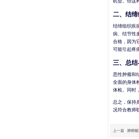
机会。但这
二、结缔
结缔组织疾
病、结节性
合格，因为
可能引起疼
三、总结
恶性肿瘤和
全面的身体
体检。同时
总之，保持
况符合教师
上一篇
肺癌能