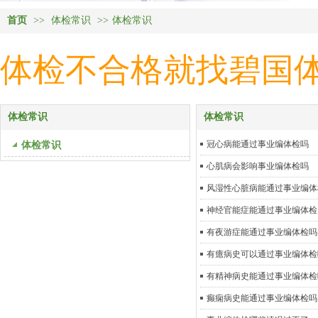
首页
>>
体检常识
>>
体检常识
体检不合格就找碧国体检（V
体检常识
体检常识
体检常识
冠心病能通过事业编体检吗
心肌病会影响事业编体检吗
风湿性心脏病能通过事业编体
神经官能症能通过事业编体检
有夜游症能通过事业编体检吗
有癔病史可以通过事业编体检
有精神病史能通过事业编体检
癫痫病史能通过事业编体检吗