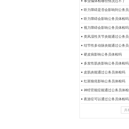
事业编体检哪些情况过不了
听力障碍是否会影响到公务员
听力障碍会影响公务员体检吗
视力障碍会影响公务员体检吗
类风湿性关节炎能通过公务员
结节性多动脉炎能通过公务员
硬皮病影响公务员体检吗
多发性肌炎影响公务员体检吗
皮肌炎能通过公务员体检吗
红斑狼疮影响公务员体检吗
神经官能症能通过公务员体检
夜游症可以通过公务员体检吗
共